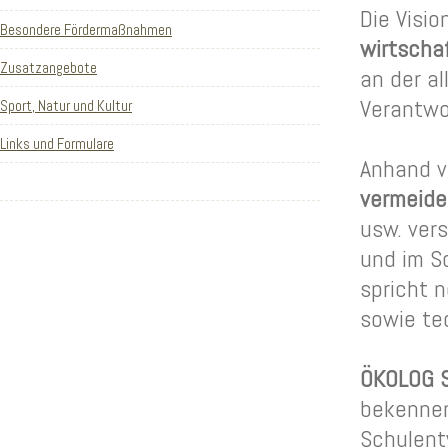
Die Visi
Besondere Fördermaßnahmen
wirtscha
Zusatzangebote
an der al
Verantwo
Sport, Natur und Kultur
Links und Formulare
Anhand 
vermeide
usw. vers
und im S
spricht n
sowie te
ÖKOLOG S
bekennen
Schulent