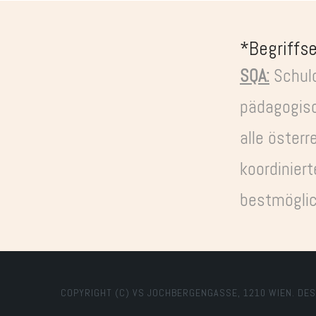
*Begriffs
SQA:
Schulq
pädagogisc
alle österr
koordinier
bestmöglic
COPYRIGHT (C) VS JOCHBERGENGASSE, 1210 WIEN. DE